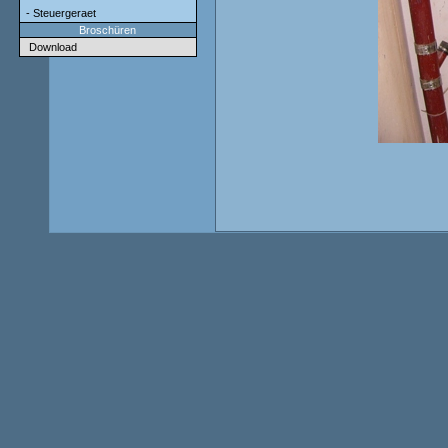
- Steuergeraet
Broschüren
Download