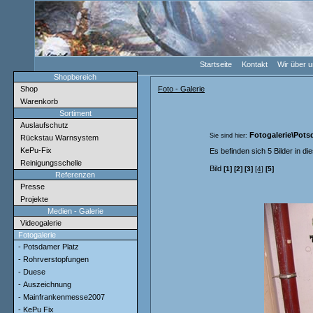
Startseite
Kontakt
Wir über 
Shopbereich
Shop
Foto - Galerie
Warenkorb
Sortiment
Auslaufschutz
Fotogalerie\Pots
Sie sind hier:
Rückstau Warnsystem
KePu-Fix
Es befinden sich 5 Bilder in di
Reinigungsschelle
Bild
[1]
[2]
[3]
[4]
[5]
Referenzen
Presse
Projekte
Medien - Galerie
Videogalerie
Fotogalerie
- Potsdamer Platz
- Rohrverstopfungen
- Duese
- Auszeichnung
- Mainfrankenmesse2007
- KePu Fix